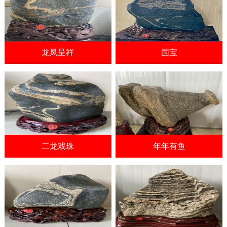
龙凤呈祥
国宝
二龙戏珠
年年有鱼