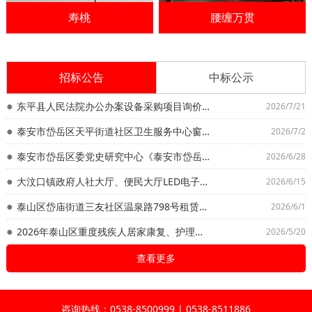
寿桃
腰缠万贯
招标公告
中标公示
东平县人民法院办公办案设备采购项目询价公告
2026/7/21
泰安市岱岳区天平街道社区卫生服务中心窗帘采购安装项目 （自行采购）询价公告
2026/7/2
泰安市岱岳区委党史研究中心《泰安市岱岳区年鉴2026》、《中国共产党泰安市岱岳区历次代表大会重要文献选编》编撰及出版印刷项目 竞争性磋商公告
2026/6/28
大汶口镇政府人社大厅、便民大厅LED电子屏升级改造项目询价公告
2026/6/15
泰山区岱庙街道三友社区温泉路798号租赁权项目 招标公告
2026/6/1
2026年泰山区重度残疾人居家康复、护理服务项目竞争性谈判公告
2026/5/20
查看更多
咨询热线：0538-8500999 | 0538-8511886