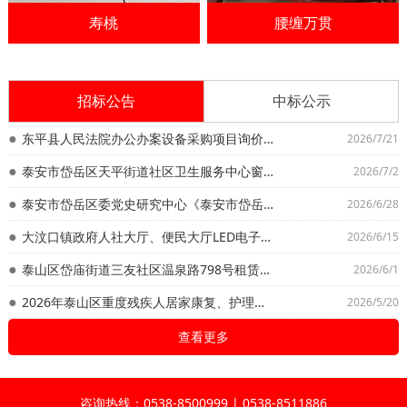
寿桃
腰缠万贯
招标公告
中标公示
东平县人民法院办公办案设备采购项目询价公告
2026/7/21
泰安市岱岳区天平街道社区卫生服务中心窗帘采购安装项目 （自行采购）询价公告
2026/7/2
泰安市岱岳区委党史研究中心《泰安市岱岳区年鉴2026》、《中国共产党泰安市岱岳区历次代表大会重要文献选编》编撰及出版印刷项目 竞争性磋商公告
2026/6/28
大汶口镇政府人社大厅、便民大厅LED电子屏升级改造项目询价公告
2026/6/15
泰山区岱庙街道三友社区温泉路798号租赁权项目 招标公告
2026/6/1
2026年泰山区重度残疾人居家康复、护理服务项目竞争性谈判公告
2026/5/20
查看更多
咨询热线：0538-8500999 | 0538-8511886