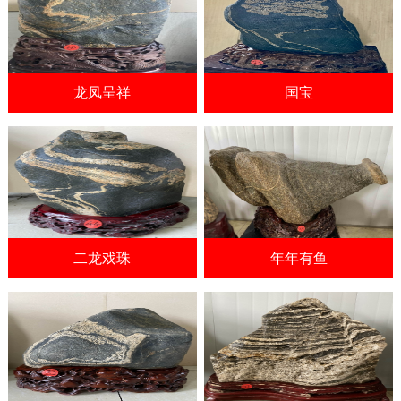
龙凤呈祥
国宝
二龙戏珠
年年有鱼