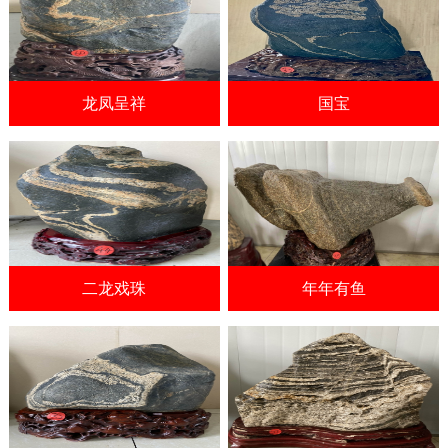
龙凤呈祥
国宝
二龙戏珠
年年有鱼