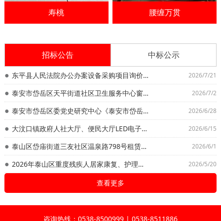
寿桃
腰缠万贯
招标公告
中标公示
东平县人民法院办公办案设备采购项目询价公告
2026/7/21
泰安市岱岳区天平街道社区卫生服务中心窗帘采购安装项目 （自行采购）询价公告
2026/7/2
泰安市岱岳区委党史研究中心《泰安市岱岳区年鉴2026》、《中国共产党泰安市岱岳区历次代表大会重要文献选编》编撰及出版印刷项目 竞争性磋商公告
2026/6/28
大汶口镇政府人社大厅、便民大厅LED电子屏升级改造项目询价公告
2026/6/15
泰山区岱庙街道三友社区温泉路798号租赁权项目 招标公告
2026/6/1
2026年泰山区重度残疾人居家康复、护理服务项目竞争性谈判公告
2026/5/20
查看更多
咨询热线：0538-8500999 | 0538-8511886